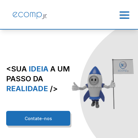
Sobre
Serviços
<SUA
IDEIA
A UM
Equipe
PASSO DA
REALIDADE
/>
Portfólio
Contato
Contate-nos
Inscreva-se