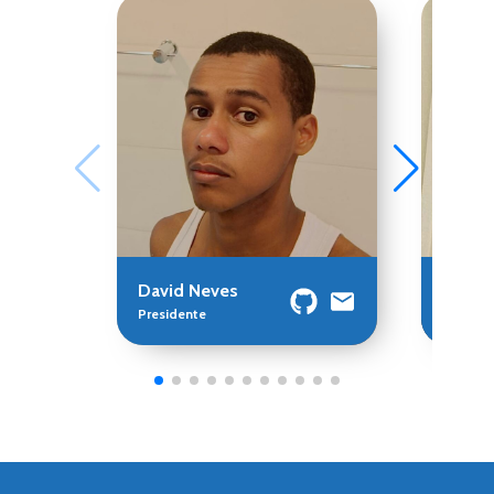
David Neves
Paulo 
Presidente
Vice Pr