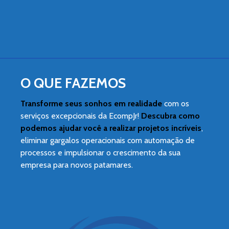
Constância em resultados, Evolução com os
erros, Conexão com o movimento, Ética e
empatia e Foco na qualidade.
O QUE FAZEMOS
Transforme seus sonhos em realidade
com os
serviços excepcionais da EcompJr!
Descubra como
podemos ajudar você a realizar projetos incríveis
,
eliminar gargalos operacionais com automação de
processos e impulsionar o crescimento da sua
empresa para novos patamares.